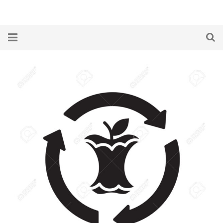
Home
¿Qué es la RED PP?
Alimentos
Ambiente
Autogestión
Energía
Economía
Salud