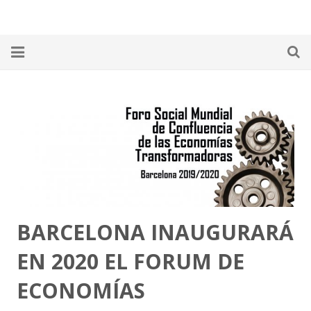
Home
¿Qué es la RED PP?
Alimentos
Ambiente
Autogestión
BARCELONA INAUGURARÁ
Energía
EN 2020 EL FORUM DE
Economía
ECONOMÍAS
Salud