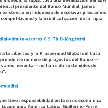
 su moneda, la rupia, tuvo una devaluación del 80%
terior.El presidente del Banco Mundial, James
a existencia en Indonesia de excesivos préstamos
 competitividad y la irreal cotización de la rupia
al-admite-errores_0_S1TluD-J8hg.html
ra la Libertad y la Prosperidad Global del Cato
orprendente número de proyectos del Banco —
los años noventa— no han sido sostenibles de
o”.
-mundial
que tuvo responsabilidad en la crisis económica
titución para América Latina, Guillermo Perry,