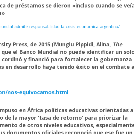
ica de préstamos se dieron «incluso cuando se veí
e»
dial-admite-responsabilidad-la-crisis-economica-argentina/
sity Press, de 2015 (Mungiu Pippidi, Alina,
The
 que el Banco Mundial no puede identificar un sol
ue cordinó y financió para fortalecer la gobernanza
es en desarrollo haya tenido éxito en el combate 
ion/nos-equivocamos.html
impuso en África políticas educativas orientadas a
 de la mayor ‘tasa de retorno’ para priorizar la
rimento de otros niveles educativos, especialment
 sus documentos oficiales reconoció que ese fue un