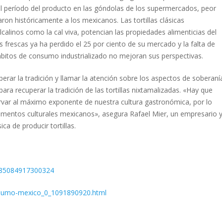
el período del producto en las góndolas de los supermercados, peor
aron históricamente a los mexicanos. Las tortillas clásicas
alinos como la cal viva, potencian las propiedades alimenticias del
s frescas ya ha perdido el 25 por ciento de su mercado y la falta de
bitos de consumo industrializado no mejoran sus perspectivas.
perar la tradición y llamar la atención sobre los aspectos de soberaní
ara recuperar la tradición de las tortillas nixtamalizadas. «Hay que
ervar al máximo exponente de nuestra cultura gastronómica, por lo
lementos culturales mexicanos», asegura Rafael Mier, un empresario 
a de producir tortillas.
S0185084917300324
onsumo-mexico_0_1091890920.html