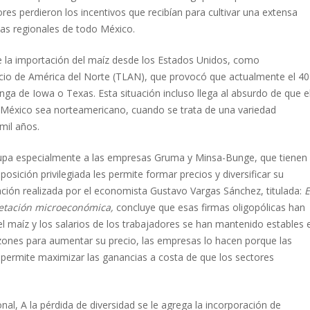
es perdieron los incentivos que recibían para cultivar una extensa
llas regionales de todo México.
e la importación del maíz desde los Estados Unidos, como
cio de América del Norte (TLAN), que provocó que actualmente el 40
enga de Iowa o Texas. Esta situación incluso llega al absurdo de que e
México sea norteamericano, cuando se trata de una variedad
mil años.
ocupa especialmente a las empresas Gruma y Minsa-Bunge, que tienen
posición privilegiada les permite formar precios y diversificar su
ación realizada por el economista Gustavo Vargas Sánchez, titulada:
E
etación microeconómica,
concluye que esas firmas oligopólicas han
 del maíz y los salarios de los trabajadores se han mantenido estables 
razones para aumentar su precio, las empresas lo hacen porque las
 permite maximizar las ganancias a costa de que los sectores
nal, A la pérdida de diversidad se le agrega la incorporación de