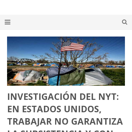
Home
¿Qué es la RED PP?
Alimentos
Ambiente
Autogestión
INVESTIGACIÓN DEL NYT:
Energía
EN ESTADOS UNIDOS,
TRABAJAR NO GARANTIZA
Economía
Salud