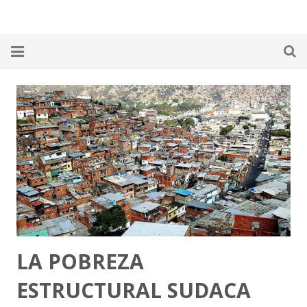
Home
¿Qué es la RED PP?
Alimentos
Ambiente
Autogestión
Energía
LA POBREZA
Economía
ESTRUCTURAL SUDACA
Salud