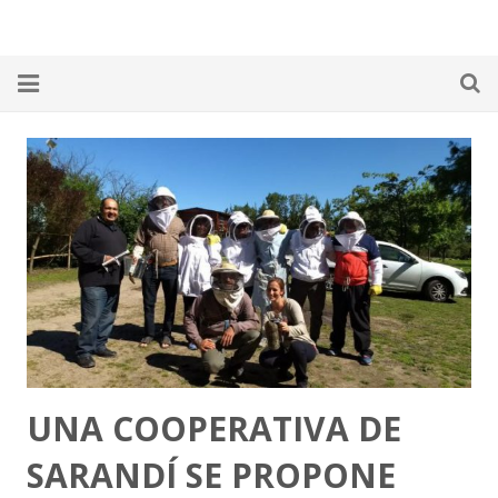
Home
¿Qué es la RED PP?
Alimentos
Ambiente
Autogestión
Energía
UNA COOPERATIVA DE
Economía
SARANDÍ SE PROPONE
Salud